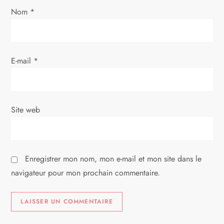
’
Nom
*
a
r
E-mail
*
t
i
Site web
c
l
Enregistrer mon nom, mon e-mail et mon site dans le
e
navigateur pour mon prochain commentaire.