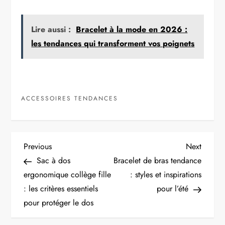
Lire aussi :
Bracelet à la mode en 2026 :
les tendances qui transforment vos poignets
ACCESSOIRES TENDANCES
N
Previous
Next
Previous
Next
Post
Post
Sac à dos
Bracelet de bras tendance
a
ergonomique collège fille
: styles et inspirations
: les critères essentiels
pour l’été
v
pour protéger le dos
i