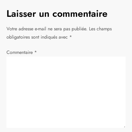
g
Laisser un commentaire
a
Votre adresse e-mail ne sera pas publiée.
Les champs
t
obligatoires sont indiqués avec
*
i
Commentaire
*
o
n
d
e
l