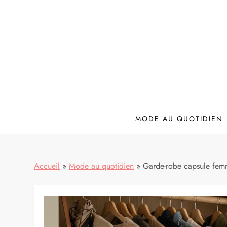
Skip
to
content
MODE AU QUOTIDIEN
Accueil
»
Mode au quotidien
»
Garde-robe capsule femme