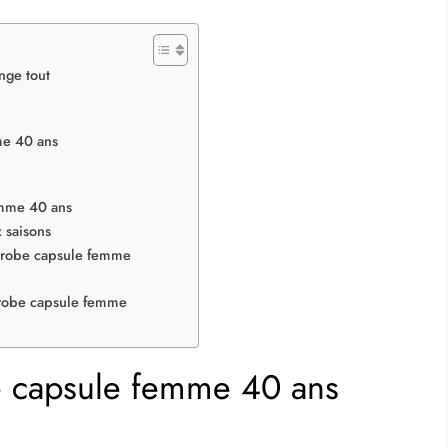
nge tout
me 40 ans
emme 40 ans
 saisons
de-robe capsule femme
-robe capsule femme
e capsule femme 40 ans